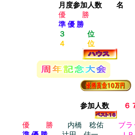
月度参加人数 名
優 勝
準 優 勝
３ 位
４ 位
参加人数
６
優 勝
内橋 稔佑
ブラッ
準 優 勝
辻田 佳一
ＪＰ