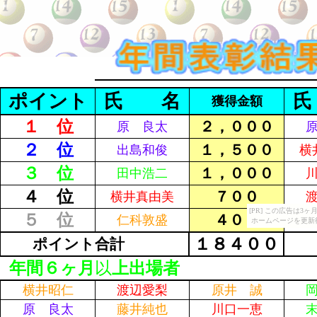
ポイント
氏 名
獲得金額
１ 位
２，０００
原 良太
２ 位
１，５００
出島和俊
横
３ 位
１，０００
田中浩二
４ 位
７００
横井真由美
[PR] この広告は
５ 位
４００
仁科敦盛
ホームページを更新
１８４００
ポイント
合計
年間６ヶ月
以
上出場者
横井昭仁
渡辺愛梨
原井 誠
原 良太
藤井純也
川口一恵